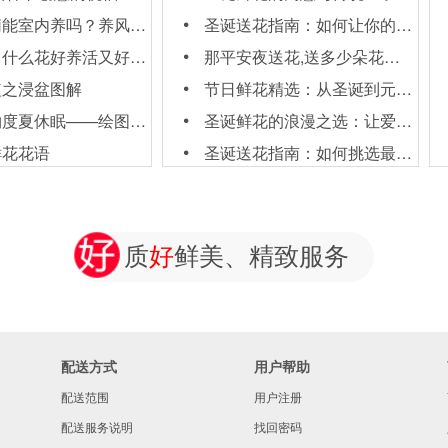
内养吗？养风车茉莉要注意这几点
圣诞送花指南：如何让你的女友心动不已
好养活又好看，适合新手养殖花卉
那平安夜送花,送多少朵花比较合适呢
植之浸盆图解
节日鲜花精选：从圣诞到元旦，用鲜花点亮节日氛围
度夏休眠——绘图日志
圣诞鲜花的浪漫之选：让爱与节日氛围同在
鲜花花语
圣诞送花指南：如何挑选最应景的节日之花
质
好
鲜美、精致服务
配送方式
用户帮助
配送范围
用户注册
配送服务说明
找回密码