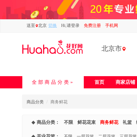
送至
北京
切换
Hi,请登录
免费注册
手机网
北京市
全部商品分类
首页
商家店铺
商品分类
商务鲜花
商品分类：
不限
鲜花花束
商务鲜花
礼篮
开业花篮：
不限
一层花篮
二层花篮
三层花篮