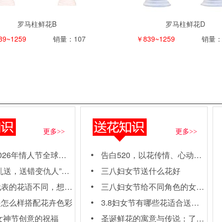
罗马柱鲜花B
罗马柱鲜花D
39~1259
销量：107
￥839~1259
销量：
更多>>
更多>>
年情人节全球鲜花速递订购需知
告白520，以花传情、心动之选
错变仇人”哪些花不能轻易送人吗？
三八妇女节送什么花好
的花语不同，想知道吗？
三八妇女节给不同角色的女性怎么送花？
是怎么样搭配花卉色彩
3.8妇女节有哪些花适合送女神？
年女神节创意的祝福
圣诞鲜花的寓意与传说：了解每朵花背后的故事