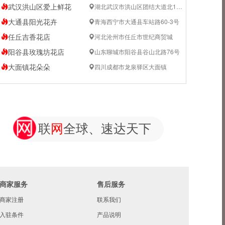
武汉洪山区爱上鲜花
湖北武汉市洪山区团结大道北100米
大通县阳光花卉
青海西宁市大通县车站路60-3号
任丘吉香花店
河北沧州市任丘市世纪商贸城
阳谷县玫瑰坊花店
山东聊城市阳谷县谷山北路76号
大面镇花朵朵
四川成都市龙泉驿区大面镇
联
网
全球、速达天下
商家服务
售后服务
商家注册
联系我们
入驻条件
产品说明