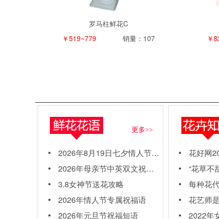
罗马柱鲜花C
￥519~779
销量：107
￥8
更多>>
2026年8月19日七夕情人节情侣祝福语
花好网2026
2026年母亲节中英双文祝福语
“花草不乱送，送
3.8女神节送花攻略
每种花代表
2026年情人节专属祝福语
花艺师
2026年元旦节祝福短语
2022