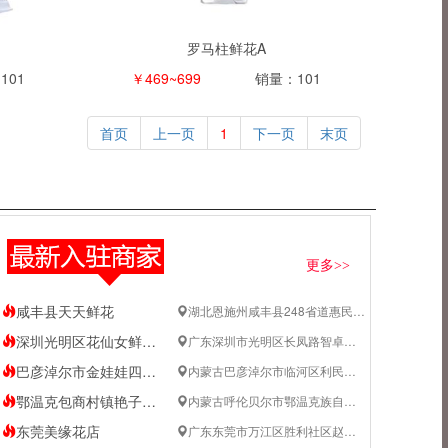
罗马柱鲜花A
101
￥469~699
销量：101
首页
上一页
1
下一页
末页
更多>>
咸丰县天天鲜花
湖北恩施州咸丰县248省道惠民口腔门诊旁边
深圳光明区花仙女鲜花店
广东深圳市光明区长凤路智卓居北侧约70米
巴彦淖尔市金娃娃四季花城店
内蒙古巴彦淖尔市临河区利民西街四季花城五区3号门店
鄂温克包商村镇艳子花店
内蒙古呼伦贝尔市鄂温克族自治旗鄂温克族自治旗巴彦托海镇海天新村5号楼
东莞美缘花店
广东东莞市万江区胜利社区赵屋南路一巷9号